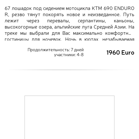
67 лошадок под сидением мотоцикла КТМ 690 ENDURO
R, резво тянут покорять новое и неизведанное. Путь
лежит через перевалы, серпантины, каньоны,
высокогорные озера, альпийские луга Средней Азии. На
треке мы выбрали для Вас максимально комфортные
гостиницы для ночевок. Ночь в юртах, незабываемая
кухня, восточное гостеприимство и весёлая компания
Продолжительность: 7 дней
1960 Euro
соискателей приключений оставят неизгладимые
участники: 4-8
впечатления и позовут к новым приключениям.