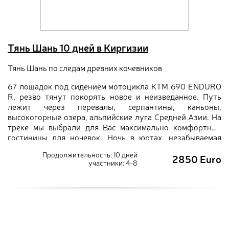
Тянь Шань 10 дней в Киргизии
Тянь Шань по следам древних кочевников
67 лошадок под сидением мотоцикла КТМ 690 ENDURO
R, резво тянут покорять новое и неизведанное. Путь
лежит через перевалы, серпантины, каньоны,
высокогорные озера, альпийские луга Средней Азии. На
треке мы выбрали для Вас максимально комфортные
гостиницы для ночевок. Ночь в юртах, незабываемая
кухня, восточное гостеприимство и весёлая компания
Продолжительность: 10 дней
2850 Euro
соискателей…
участники: 4-8